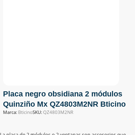
Placa negro obsidiana 2 módulos
Quinziño Mx QZ4803M2NR Bticino
Marca:
Bticino
SKU:
QZ4803M2NR
La placa de 2 módulos o 2 ventanas son accesorios que