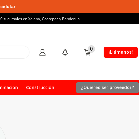
celular
10 sucursales en Xalapa, Coatepec y Banderilla
0
¡Llámanos!
minación
Construcción
¿Quieres ser proveedor?