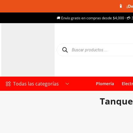
📱
¡De
🚚 Envío gratis en compras desde $4,000 · 💳 
Todas las categorías
Plomería
Elect
Tanques