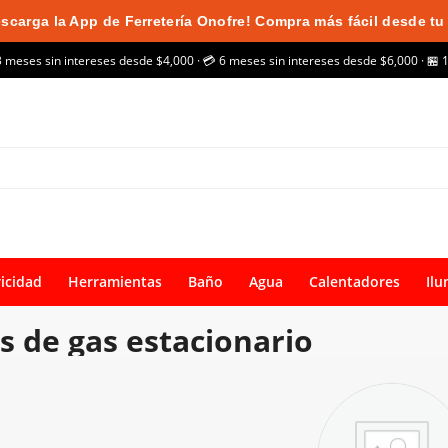
scarga la App de Ferretería Onofre! Compra más fácil desde tu 
3 meses sin intereses desde $4,000 · 💳 6 meses sin intereses desde $6,000 · 🏪 
ricidad
Herramientas
Baño
Agua
Calentadores
Ilu
 de gas estacionario