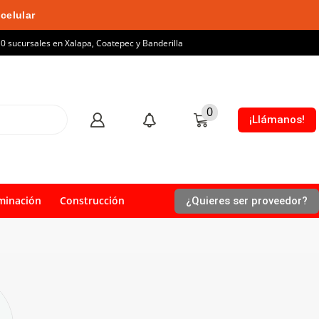
celular
10 sucursales en Xalapa, Coatepec y Banderilla
0
¡Llámanos!
minación
Construcción
¿Quieres ser proveedor?