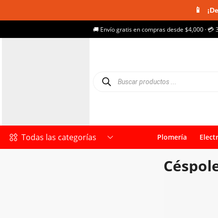
📱
¡De
🚚 Envío gratis en compras desde $4,000 · 💳 
Todas las categorías
Plomería
Elect
Céspole