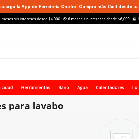
scarga la App de Ferretería Onofre! Compra más fácil desde tu 
3 meses sin intereses desde $4,000 · 💳 6 meses sin intereses desde $6,000 · 🏪 
ricidad
Herramientas
Baño
Agua
Calentadores
Ilu
s para lavabo