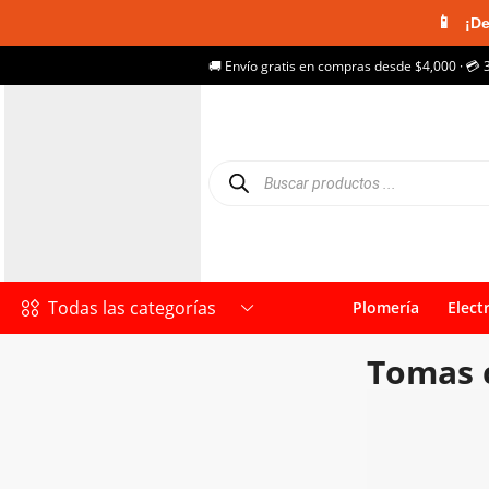
📱
¡De
🚚 Envío gratis en compras desde $4,000 · 💳 
Todas las categorías
Plomería
Elect
Tomas 