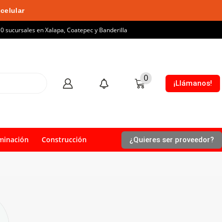
celular
10 sucursales en Xalapa, Coatepec y Banderilla
0
¡Llámanos!
minación
Construcción
¿Quieres ser proveedor?