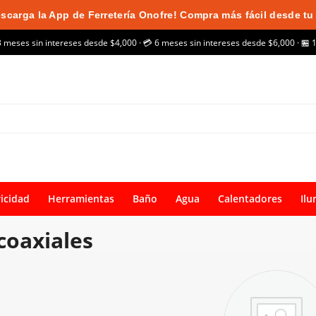
scarga la App de Ferretería Onofre! Compra más fácil desde tu 
3 meses sin intereses desde $4,000 · 💳 6 meses sin intereses desde $6,000 · 🏪 
ricidad
Herramientas
Baño
Agua
Calentadores
Ilu
coaxiales