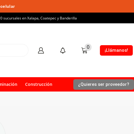
celular
10 sucursales en Xalapa, Coatepec y Banderilla
0
¡Llámanos!
minación
Construcción
¿Quieres ser proveedor?