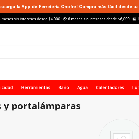
scarga la App de Ferretería Onofre! Compra más fácil desde tu 
3 meses sin intereses desde $4,000 · 💳 6 meses sin intereses desde $6,000 · 🏪 
ricidad
Herramientas
Baño
Agua
Calentadores
Ilu
s y portalámparas