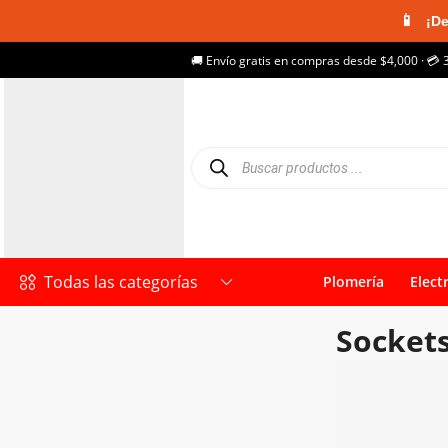
📱
¡De
🚚 Envío gratis en compras desde $4,000 · 💳 
Todas las categorías
Plomería
Elect
Socket