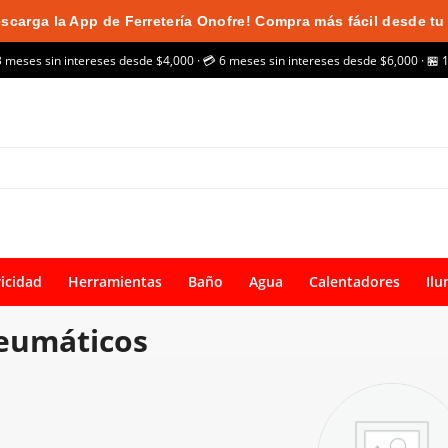
scarga la App de Ferretería Onofre! Compra más fácil desde tu 
3 meses sin intereses desde $4,000 · 💳 6 meses sin intereses desde $6,000 · 🏪 
ricidad
Herramientas
Baño
Agua
Calentadores
Ilu
eumáticos