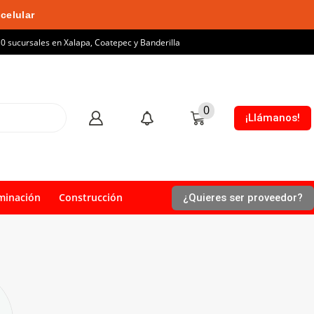
celular
10 sucursales en Xalapa, Coatepec y Banderilla
0
¡Llámanos!
minación
Construcción
¿Quieres ser proveedor?