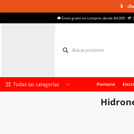
📱
¡De
🚚 Envío gratis en compras desde $4,000 · 💳 
Todas las categorías
Plomería
Elect
Hidron