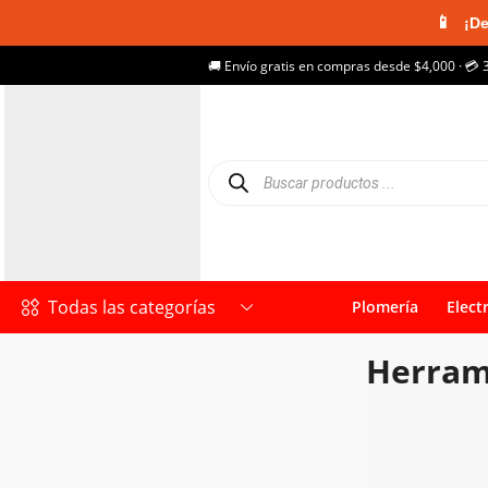
📱
¡De
🚚 Envío gratis en compras desde $4,000 · 💳 
Todas las categorías
Plomería
Elect
Herrami