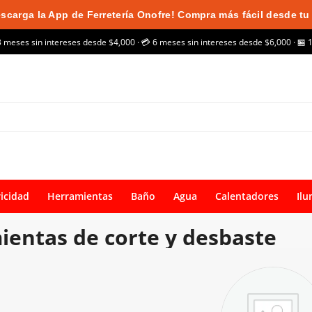
scarga la App de Ferretería Onofre! Compra más fácil desde tu 
3 meses sin intereses desde $4,000 · 💳 6 meses sin intereses desde $6,000 · 🏪 
ricidad
Herramientas
Baño
Agua
Calentadores
Ilu
entas de corte y desbaste