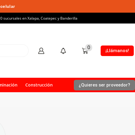
celular
10 sucursales en Xalapa, Coatepec y Banderilla
0
¡Llámanos!
minación
Construcción
¿Quieres ser proveedor?