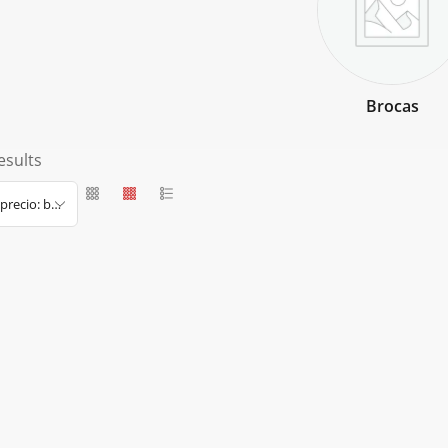
Brocas
esults