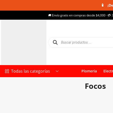
📱
¡De
🚚 Envío gratis en compras desde $4,000 · 💳 
Todas las categorías
Plomería
Elect
Focos