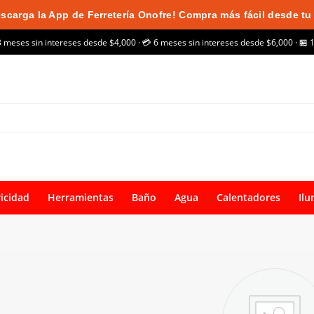
scarga la App de Ferretería Onofre! Compra más fácil desde tu 
3 meses sin intereses desde $4,000 · 💳 6 meses sin intereses desde $6,000 · 🏪 
ricidad
Herramientas
Baño
Agua
Calentadores
Ilu