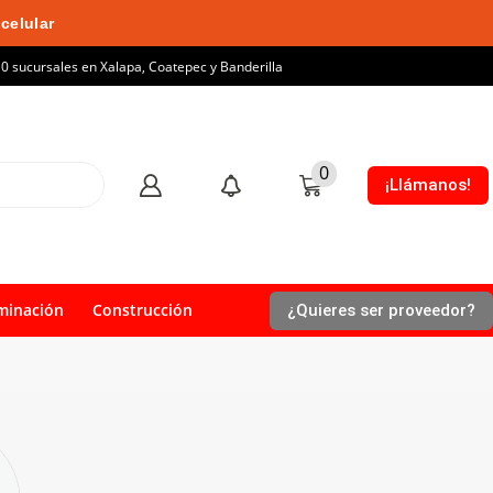
celular
10 sucursales en Xalapa, Coatepec y Banderilla
0
¡Llámanos!
minación
Construcción
¿Quieres ser proveedor?