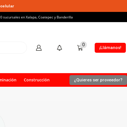
celular
10 sucursales en Xalapa, Coatepec y Banderilla
0
¡Llámanos!
minación
Construcción
¿Quieres ser proveedor?