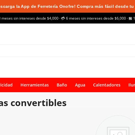
scarga la App de Ferretería Onofre! Compra más fácil desde tu 
3 meses sin intereses desde $4,000 · 💳 6 meses sin intereses desde $6,000 · 🏪 
ricidad
Herramientas
Baño
Agua
Calentadores
Ilu
as convertibles