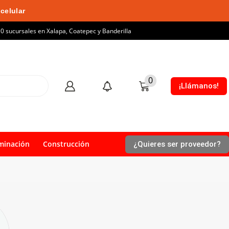
celular
10 sucursales en Xalapa, Coatepec y Banderilla
0
¡Llámanos!
minación
Construcción
¿Quieres ser proveedor?