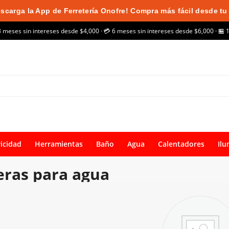
scarga la App de Ferretería Onofre! Compra más fácil desde tu 
3 meses sin intereses desde $4,000 · 💳 6 meses sin intereses desde $6,000 · 🏪 
ricidad
Herramientas
Baño
Agua
Calentadores
Ilu
ras para agua