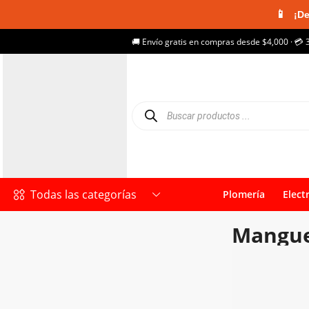
📱
¡De
🚚 Envío gratis en compras desde $4,000 · 💳 
Todas las categorías
Plomería
Elect
Mangue