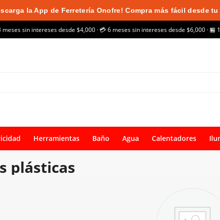
scarga la App de Ferretería Onofre! Compra más fácil desde tu 
3 meses sin intereses desde $4,000 · 💳 6 meses sin intereses desde $6,000 · 🏪 
ricidad
Herramientas
Baño
Agua
Calentadores
Ilu
 plásticas