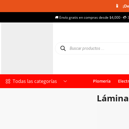
📱
¡De
🚚 Envío gratis en compras desde $4,000 · 💳 
Todas las categorías
Plomería
Elect
Láminas