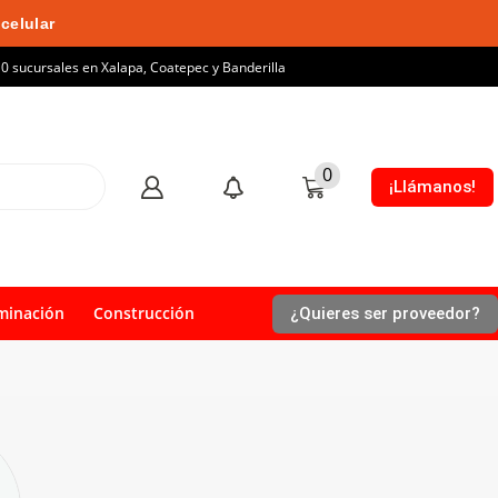
celular
10 sucursales en Xalapa, Coatepec y Banderilla
0
¡Llámanos!
minación
Construcción
¿Quieres ser proveedor?