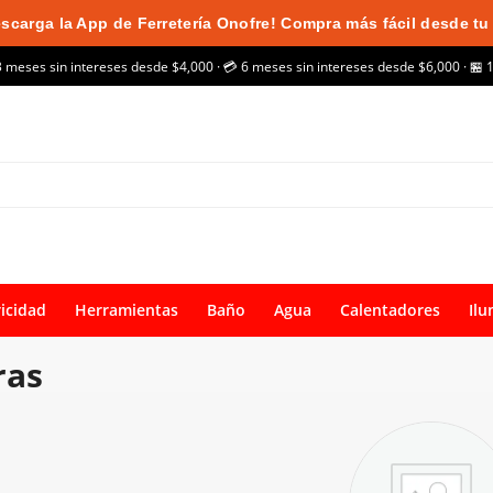
scarga la App de Ferretería Onofre! Compra más fácil desde tu 
3 meses sin intereses desde $4,000 · 💳 6 meses sin intereses desde $6,000 · 🏪 
ricidad
Herramientas
Baño
Agua
Calentadores
Ilu
ras