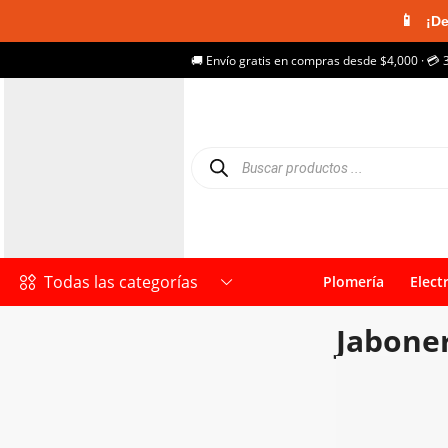
📱
¡De
🚚 Envío gratis en compras desde $4,000 · 💳 
Todas las categorías
Plomería
Elect
Jabone