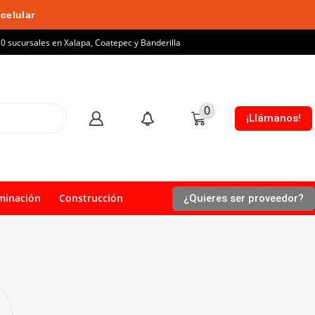
celular
10 sucursales en Xalapa, Coatepec y Banderilla
0
¡Llámanos!
minación
Construcción
¿Quieres ser proveedor?