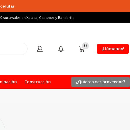
celular
10 sucursales en Xalapa, Coatepec y Banderilla
0
¡Llámanos!
minación
Construcción
¿Quieres ser proveedor?