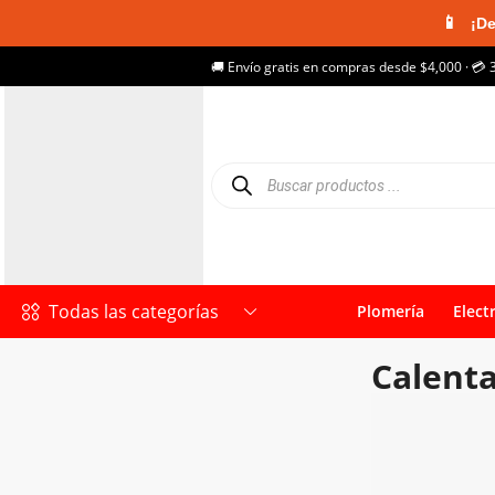
📱
¡De
🚚 Envío gratis en compras desde $4,000 · 💳 
Todas las categorías
Plomería
Elect
Calenta