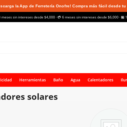
scarga la App de Ferretería Onofre! Compra más fácil desde tu 
3 meses sin intereses desde $4,000 · 💳 6 meses sin intereses desde $6,000 · 🏪 
ricidad
Herramientas
Baño
Agua
Calentadores
Ilu
dores solares