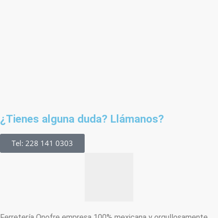
¿Tienes alguna duda? Llámanos?
Tel: 228 141 0303
Ferretería Onofre empresa 100% mexicana y orgullosamente