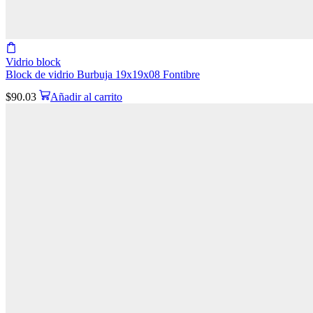
Vidrio block
Block de vidrio Burbuja 19x19x08 Fontibre
$
90.03
Añadir al carrito