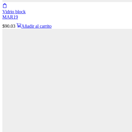
Vidrio block
MAR19
$
90.03
Añadir al carrito