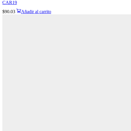
CAR19
$
90.03
Añadir al carrito