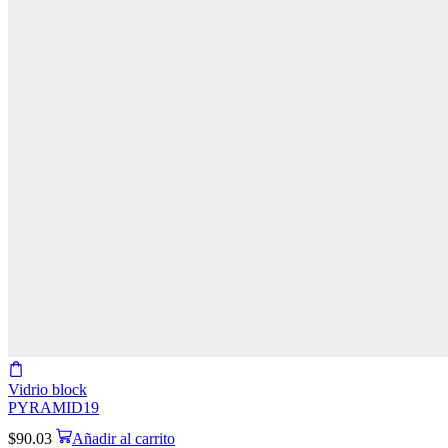
Vidrio block
PYRAMID19
$
90.03
Añadir al carrito