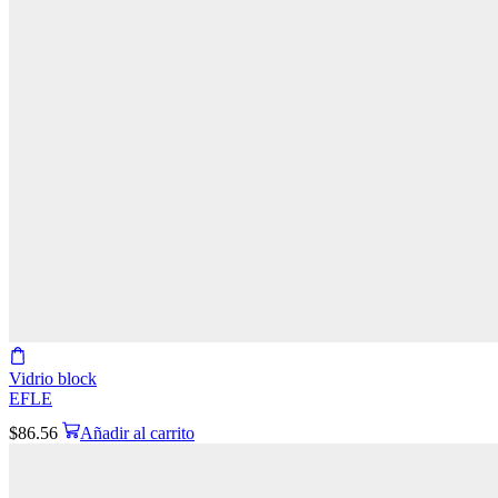
Vidrio block
EFLE
$
86.56
Añadir al carrito