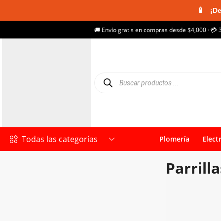
📱
¡De
🚚 Envío gratis en compras desde $4,000 · 💳 
Todas las categorías
Plomería
Elect
Parrill