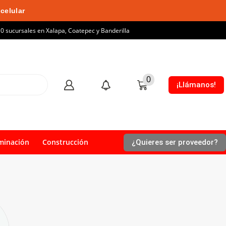
celular
10 sucursales en Xalapa, Coatepec y Banderilla
0
¡Llámanos!
minación
Construcción
¿Quieres ser proveedor?