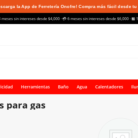
scarga la App de Ferretería Onofre! Compra más fácil desde tu 
3 meses sin intereses desde $4,000 · 💳 6 meses sin intereses desde $6,000 · 🏪 
ricidad
Herramientas
Baño
Agua
Calentadores
Ilu
as para gas