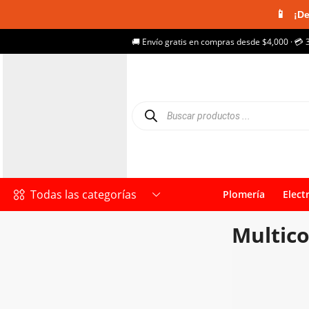
📱
¡De
🚚 Envío gratis en compras desde $4,000 · 💳 
Todas las categorías
Plomería
Elect
Multico