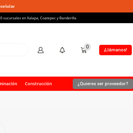
celular
10 sucursales en Xalapa, Coatepec y Banderilla
0
¡Llámanos!
minación
Construcción
¿Quieres ser proveedor?