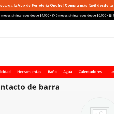
scarga la App de Ferretería Onofre! Compra más fácil desde tu 
3 meses sin intereses desde $4,000 · 💳 6 meses sin intereses desde $6,000 · 🏪 
ricidad
Herramientas
Baño
Agua
Calentadores
Ilu
ntacto de barra