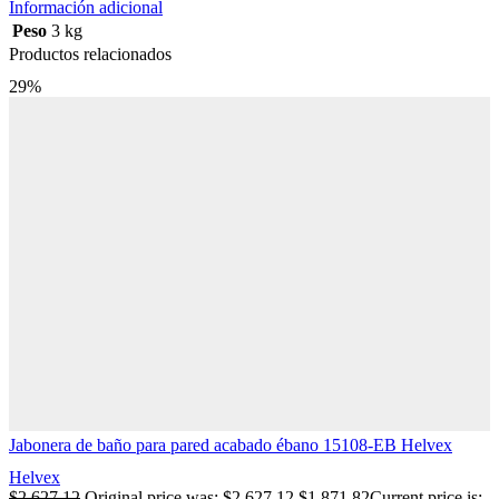
Información adicional
Peso
3 kg
Productos relacionados
29%
Jabonera de baño para pared acabado ébano 15108-EB Helvex
Helvex
$
2,627.12
Original price was: $2,627.12.
$
1,871.82
Current price is: