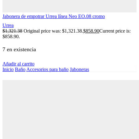
Jabonera de empotrar Urrea línea Neo EO.08 cromo
Urrea
$
1,321.38
Original price was: $1,321.38.
$
858.90
Current price is:
$858.90.
7 en existencia
Añadir al carrito
Inicio
Baño
Accesorios para baño
Jaboneras