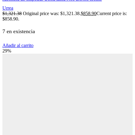
Urrea
$
1,321.38
Original price was: $1,321.38.
$
858.90
Current price is:
$858.90.
7 en existencia
Añadir al carrito
29%