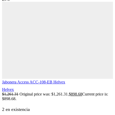
Jabonera Access ACC-108-EB Helvex
Helvex
$
1,261.31
Original price was: $1,261.31.
$
898.68
Current price is:
$898.68.
2 en existencia