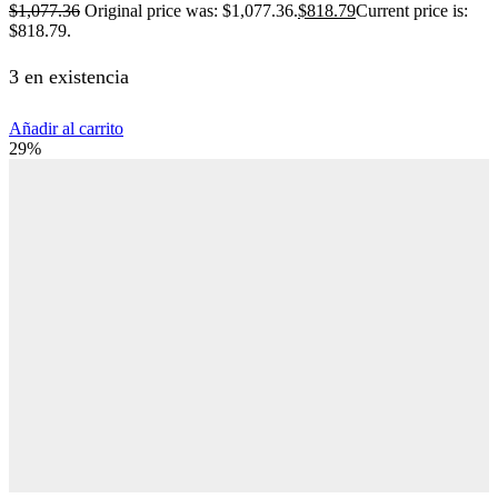
$
1,077.36
Original price was: $1,077.36.
$
818.79
Current price is:
$818.79.
3 en existencia
Añadir al carrito
29%