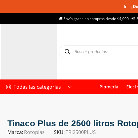
📱
¡De
🚚 Envío gratis en compras desde $4,000 · 💳 
Todas las categorías
Plomería
Elect
Tinaco Plus de 2500 litros Roto
Marca:
Rotoplas
SKU:
TRI2500PLUS