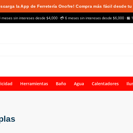
scarga la App de Ferretería Onofre! Compra más fácil desde tu 
3 meses sin intereses desde $4,000 · 💳 6 meses sin intereses desde $6,000 · 🏪 
ricidad
Herramientas
Baño
Agua
Calentadores
Ilu
plas