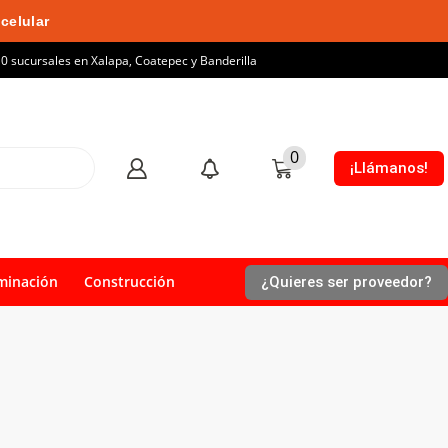
celular
10 sucursales en Xalapa, Coatepec y Banderilla
0
¡Llámanos!
minación
Construcción
¿Quieres ser proveedor?