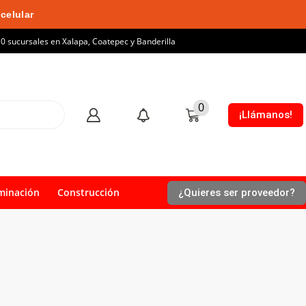
celular
10 sucursales en Xalapa, Coatepec y Banderilla
0
¡Llámanos!
minación
Construcción
¿Quieres ser proveedor?