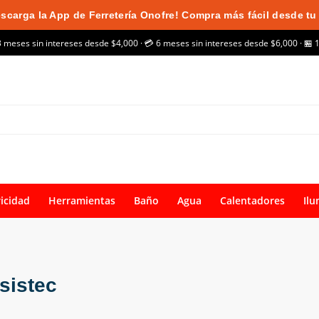
scarga la App de Ferretería Onofre! Compra más fácil desde tu 
3 meses sin intereses desde $4,000 · 💳 6 meses sin intereses desde $6,000 · 🏪 
ricidad
Herramientas
Baño
Agua
Calentadores
Ilu
esistec