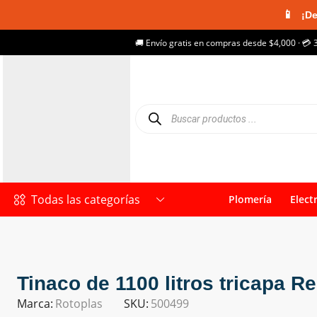
📱
¡De
🚚 Envío gratis en compras desde $4,000 · 💳 
Todas las categorías
Plomería
Elect
Tinaco de 1100 litros tricapa R
Marca:
Rotoplas
SKU:
500499