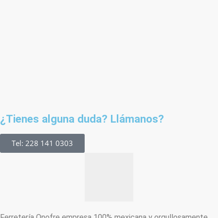
¿Tienes alguna duda? Llámanos?
Tel: 228 141 0303
Ferretería Onofre empresa 100% mexicana y orgullosamente