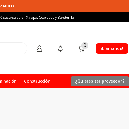
celular
10 sucursales en Xalapa, Coatepec y Banderilla
0
¡Llámanos!
minación
Construcción
¿Quieres ser proveedor?