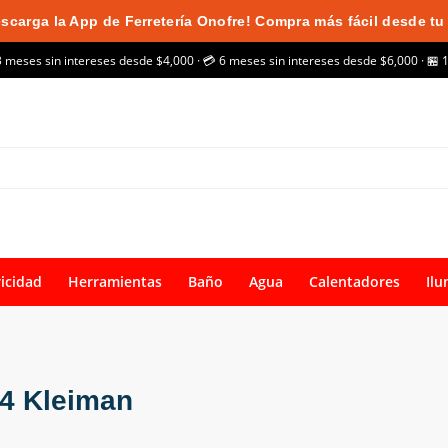
scarga la App de Ferretería Onofre! Compra más fácil desde tu 
3 meses sin intereses desde $4,000 · 💳 6 meses sin intereses desde $6,000 · 🏪 
ricidad
Herramientas
Baño
Agua
Calentadores
Ilu
24 Kleiman