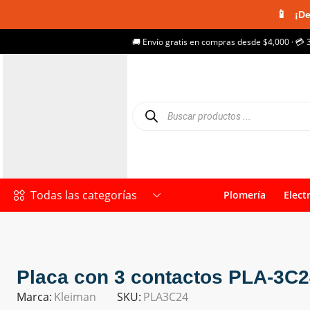
📱
¡De
🚚 Envío gratis en compras desde $4,000 · 💳 
Todas las categorías
Plomería
Elect
Placa con 3 contactos PLA-3C
Marca:
Kleiman
SKU:
PLA3C24