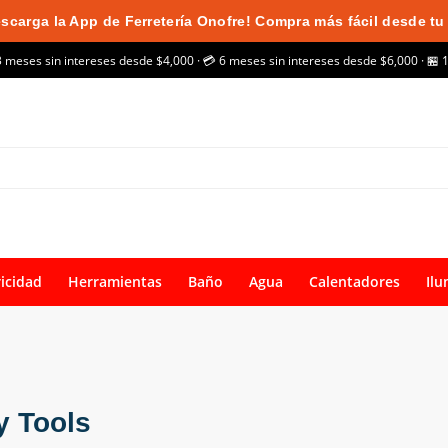
scarga la App de Ferretería Onofre! Compra más fácil desde tu 
3 meses sin intereses desde $4,000 · 💳 6 meses sin intereses desde $6,000 · 🏪 
ricidad
Herramientas
Baño
Agua
Calentadores
Ilu
y Tools