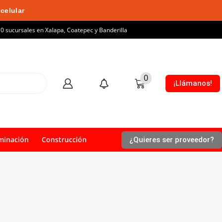
celular
10 sucursales en Xalapa, Coatepec y Banderilla
0
¡Llámanos!
minación
Construcción
¿Quieres ser proveedor?