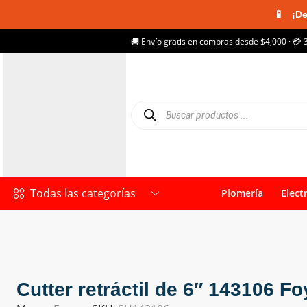
📱
¡De
🚚 Envío gratis en compras desde $4,000 · 💳 
Todas las categorías
Plomería
Elect
Cutter retráctil de 6″ 143106 Fo