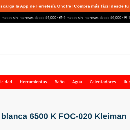
scarga la App de Ferretería Onofre! Compra más fácil desde tu 
3 meses sin intereses desde $4,000 · 💳 6 meses sin intereses desde $6,000 · 🏪 
ricidad
Herramientas
Baño
Agua
Calentadores
Ilu
z blanca 6500 K FOC-020 Kleiman