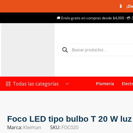
📱
¡De
🚚 Envío gratis en compras desde $4,000 · 💳 
Todas las categorías
Plomería
Elect
Foco LED tipo bulbo T 20 W lu
Marca:
Kleiman
SKU:
FOC020