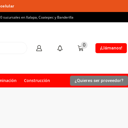
celular
10 sucursales en Xalapa, Coatepec y Banderilla
0
¡Llámanos!
minación
Construcción
¿Quieres ser proveedor?