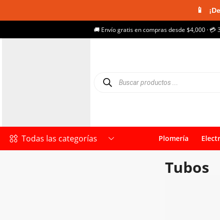
📱
¡De
🚚 Envío gratis en compras desde $4,000 · 💳 
Todas las categorías
Plomería
Elect
Tubos