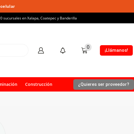
celular
10 sucursales en Xalapa, Coatepec y Banderilla
0
¡Llámanos!
minación
Construcción
¿Quieres ser proveedor?