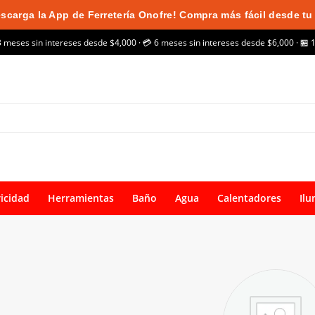
scarga la App de Ferretería Onofre! Compra más fácil desde tu 
3 meses sin intereses desde $4,000 · 💳 6 meses sin intereses desde $6,000 · 🏪 
ricidad
Herramientas
Baño
Agua
Calentadores
Ilu