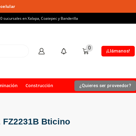
celular
10 sucursales en Xalapa, Coatepec y Banderilla
0
¡Llámanos!
minación
Construcción
¿Quieres ser proveedor?
2 FZ2231B Bticino