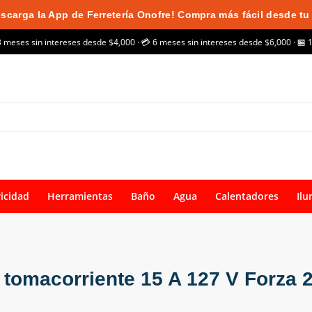
scarga la App de Ferretería Onofre! Compra más fácil desde tu 
3 meses sin intereses desde $4,000 · 💳 6 meses sin intereses desde $6,000 · 🏪 
ricidad
Herramientas
Baño
Agua
Calentadores
Ilu
y tomacorriente 15 A 127 V Forza 