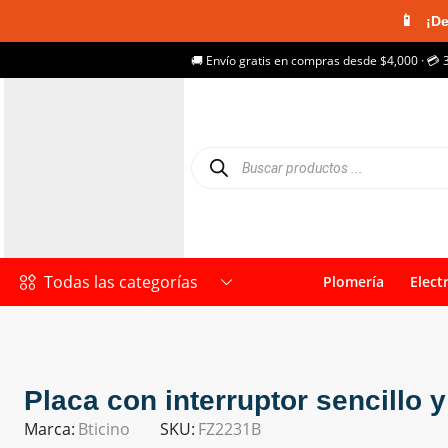
📱
¡De
🚚 Envío gratis en compras desde $4,000 · 💳 
Todas las categorías
Plomería
Elect
Placa con interruptor sencillo 
Marca:
Bticino
SKU:
FZ2231B