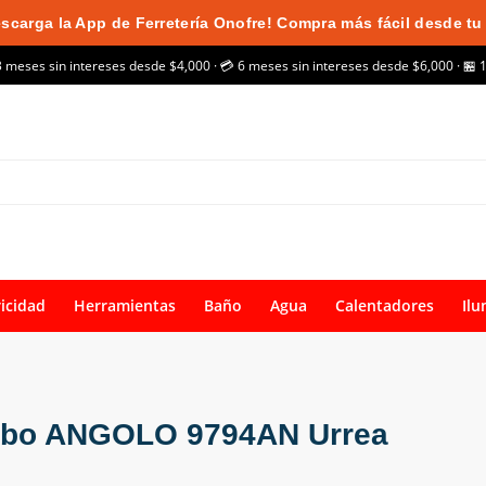
scarga la App de Ferretería Onofre! Compra más fácil desde tu 
3 meses sin intereses desde $4,000 · 💳 6 meses sin intereses desde $6,000 · 🏪 
ricidad
Herramientas
Baño
Agua
Calentadores
Ilu
abo ANGOLO 9794AN Urrea