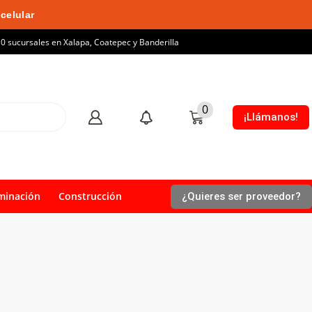
celular
10 sucursales en Xalapa, Coatepec y Banderilla
0
¡Llámanos!
minación
Construcción
¿Quieres ser proveedor?