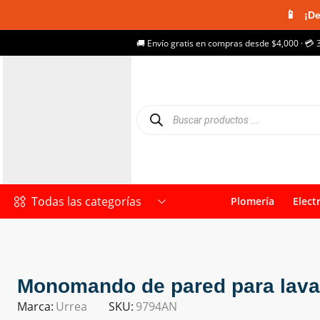
📱
¡De
🚚 Envío gratis en compras desde $4,000 · 💳 
Todas las categorías
Plomería
Elect
Monomando de pared para lav
Marca:
Urrea
SKU:
9794AN