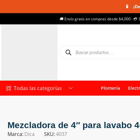
📱
¡De
🚚 Envío gratis en compras desde $4,000 · 💳 
Todas las categorías
Plomería
Elect
Mezcladora de 4″ para lavabo 
Marca:
Dica
SKU:
4037