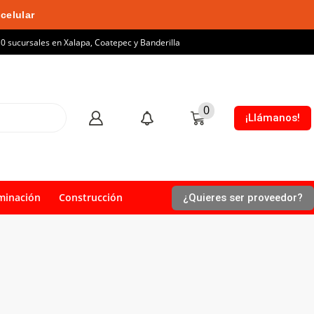
celular
10 sucursales en Xalapa, Coatepec y Banderilla
0
¡Llámanos!
minación
Construcción
¿Quieres ser proveedor?