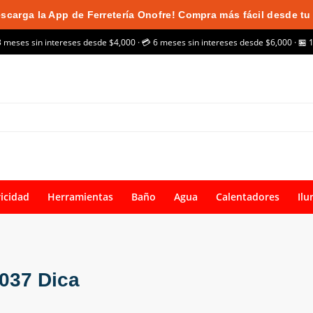
scarga la App de Ferretería Onofre! Compra más fácil desde tu 
3 meses sin intereses desde $4,000 · 💳 6 meses sin intereses desde $6,000 · 🏪 
ricidad
Herramientas
Baño
Agua
Calentadores
Ilu
4037 Dica