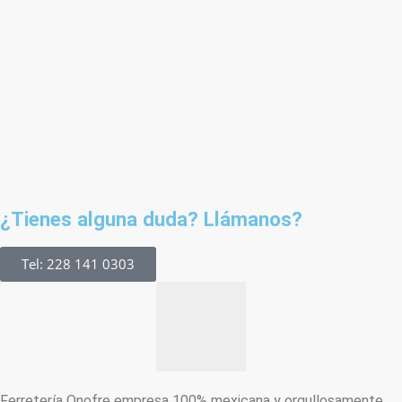
¿Tienes alguna duda? Llámanos?
Tel: 228 141 0303
Ferretería Onofre empresa 100% mexicana y orgullosamente