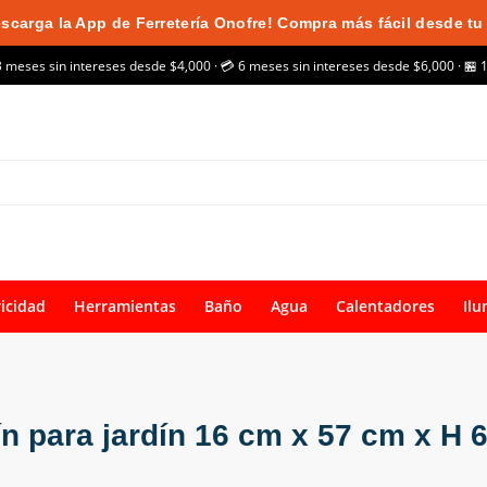
scarga la App de Ferretería Onofre! Compra más fácil desde tu 
3 meses sin intereses desde $4,000 · 💳 6 meses sin intereses desde $6,000 · 🏪 
ricidad
Herramientas
Baño
Agua
Calentadores
Ilu
ín para jardín 16 cm x 57 cm x H 