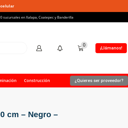
celular
10 sucursales en Xalapa, Coatepec y Banderilla
0
¡Llámanos!
minación
Construcción
¿Quieres ser proveedor?
60 cm – Negro –