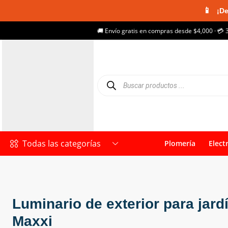
📱
¡De
🚚 Envío gratis en compras desde $4,000 · 💳 
Todas las categorías
Plomería
Elect
Luminario de exterior para jard
Maxxi