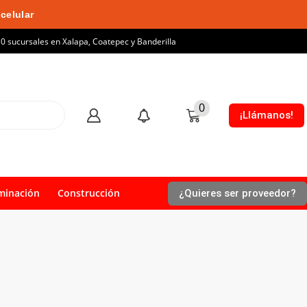
celular
10 sucursales en Xalapa, Coatepec y Banderilla
0
¡Llámanos!
minación
Construcción
¿Quieres ser proveedor?