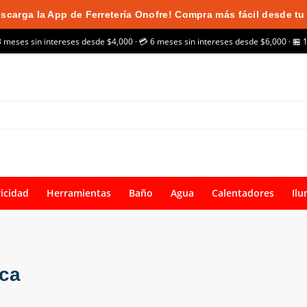
scarga la App de Ferretería Onofre! Compra más fácil desde tu 
3 meses sin intereses desde $4,000 · 💳 6 meses sin intereses desde $6,000 · 🏪 
ricidad
Herramientas
Baño
Agua
Calentadores
Ilu
ica