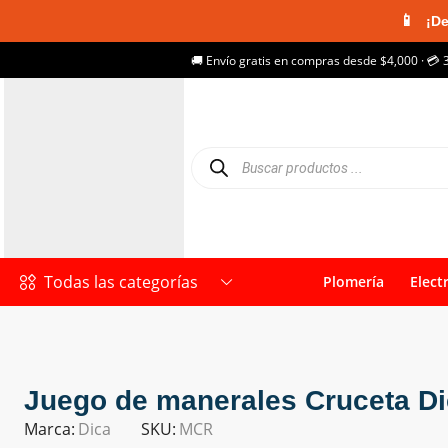
📱
¡De
🚚 Envío gratis en compras desde $4,000 · 💳 
Todas las categorías
Plomería
Elect
Juego de manerales Cruceta D
Marca:
Dica
SKU:
MCR