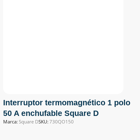
Interruptor termomagnético 1 polo
50 A enchufable Square D
Marca:
Square D
SKU:
730QO150