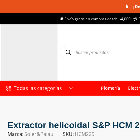
📱
¡De
🚚 Envío gratis en compras desde $4,000 · 💳 
Todas las categorías
Plomería
Elect
Extractor helicoidal S&P HCM 2
Marca:
Soler&Palau
SKU:
HCM225