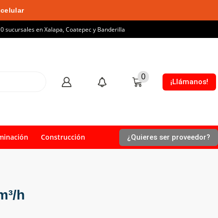
celular
10 sucursales en Xalapa, Coatepec y Banderilla
0
¡Llámanos!
minación
Construcción
¿Quieres ser proveedor?
m³/h