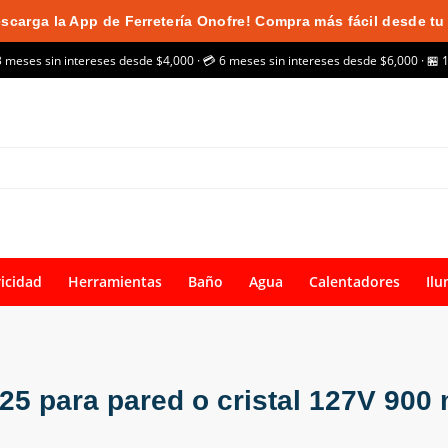
scarga la App de Ferretería Onofre! Compra más fácil desde tu 
3 meses sin intereses desde $4,000 · 💳 6 meses sin intereses desde $6,000 · 🏪 
ricidad
Herramientas
Baño
Agua
Calentadores
Ilu
25 para pared o cristal 127V 900 