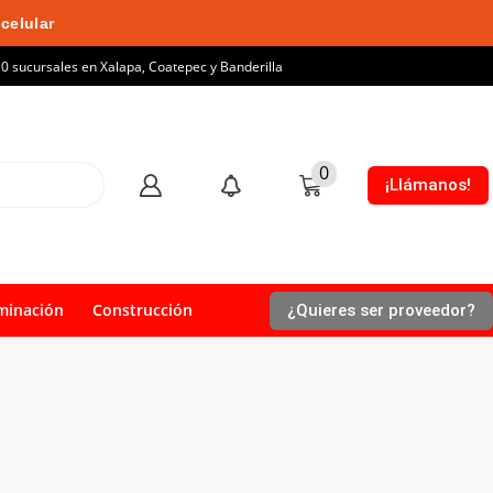
celular
10 sucursales en Xalapa, Coatepec y Banderilla
0
¡Llámanos!
minación
Construcción
¿Quieres ser proveedor?