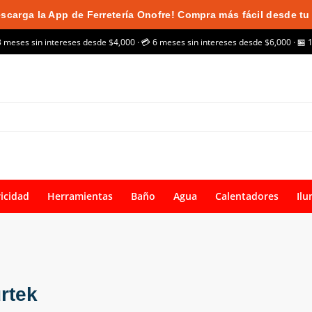
scarga la App de Ferretería Onofre! Compra más fácil desde tu 
3 meses sin intereses desde $4,000 · 💳 6 meses sin intereses desde $6,000 · 🏪 
ricidad
Herramientas
Baño
Agua
Calentadores
Ilu
rtek