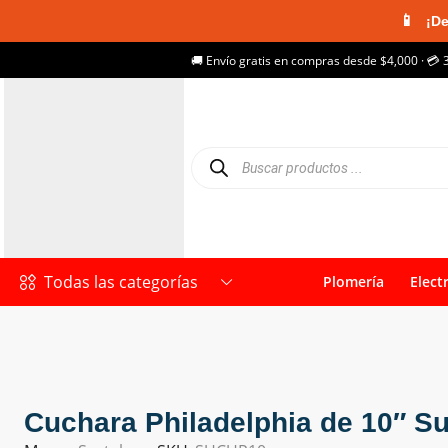
📱
¡De
🚚 Envío gratis en compras desde $4,000 · 💳 
Todas las categorías
Plomería
Elect
Cuchara Philadelphia de 10″ Su