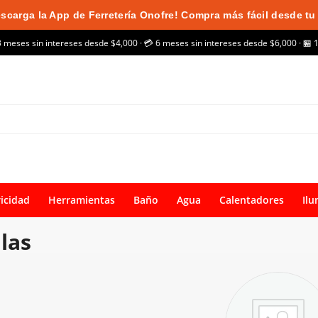
scarga la App de Ferretería Onofre! Compra más fácil desde tu 
3 meses sin intereses desde $4,000 · 💳 6 meses sin intereses desde $6,000 · 🏪 
ricidad
Herramientas
Baño
Agua
Calentadores
Ilu
llas