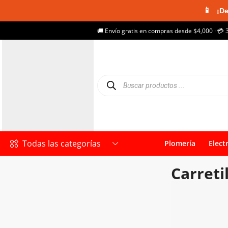
📱
¡De
🚚 Envío gratis en compras desde $4,000 · 💳 
Todas las categorías
Plomería
Elect
Carreti