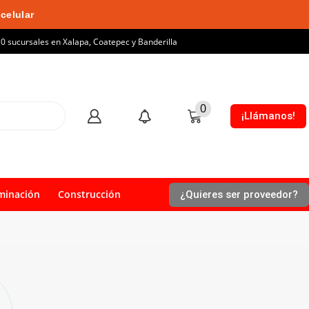
celular
10 sucursales en Xalapa, Coatepec y Banderilla
0
¡Llámanos!
minación
Construcción
¿Quieres ser proveedor?