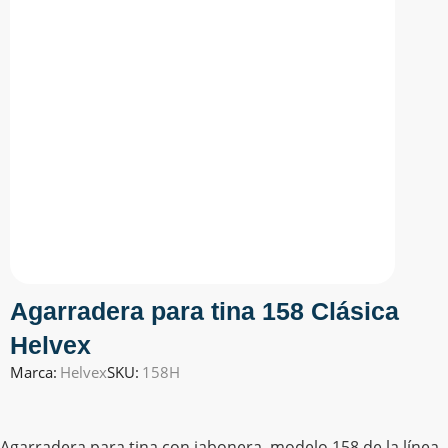
Agarradera para tina 158 Clásica
Helvex
Marca:
Helvex
SKU:
158H
Agarradera para tina con jabonera, modelo 158 de la línea