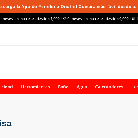
scarga la App de Ferretería Onofre! Compra más fácil desde tu 
3 meses sin intereses desde $4,000 · 💳 6 meses sin intereses desde $6,000 · 🏪 
ricidad
Herramientas
Baño
Agua
Calentadores
Ilu
isa