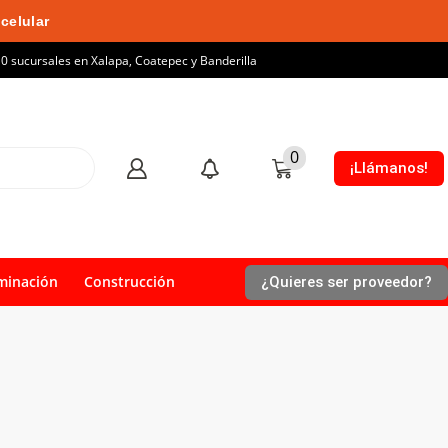
celular
10 sucursales en Xalapa, Coatepec y Banderilla
0
¡Llámanos!
minación
Construcción
¿Quieres ser proveedor?