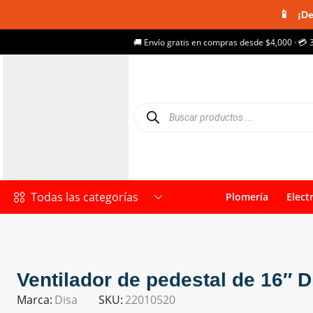
📱
¡De
🚚 Envío gratis en compras desde $4,000 · 💳 
Todas las categorías
Plomería
Elect
Ventilador de pedestal de 16″ D
Marca:
Disa
SKU:
22010520