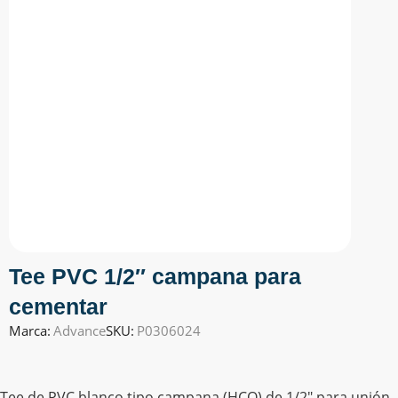
Tee PVC 1/2″ campana para
cementar
Marca:
Advance
SKU:
P0306024
Tee de PVC blanco tipo campana (HCO) de 1/2″ para unión