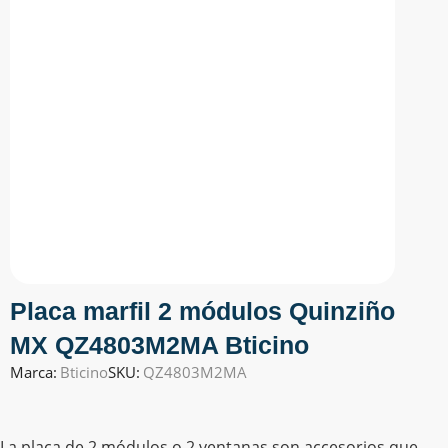
Placa marfil 2 módulos Quinziño
MX QZ4803M2MA Bticino
Marca:
Bticino
SKU:
QZ4803M2MA
La placa de 2 módulos o 2 ventanas son accesorios que