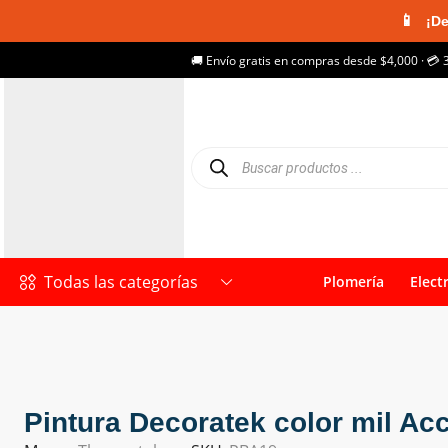
📱
¡De
🚚 Envío gratis en compras desde $4,000 · 💳 
Todas las categorías
Plomería
Elect
Pintura Decoratek color mil Ac