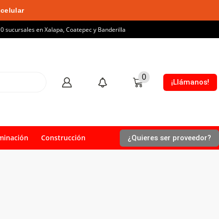
celular
10 sucursales en Xalapa, Coatepec y Banderilla
0
¡Llámanos!
minación
Construcción
¿Quieres ser proveedor?