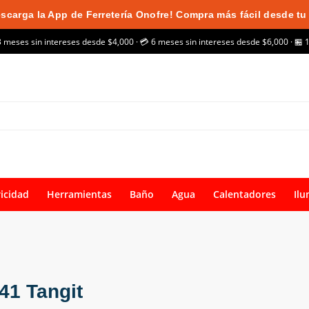
scarga la App de Ferretería Onofre! Compra más fácil desde tu 
3 meses sin intereses desde $4,000 · 💳 6 meses sin intereses desde $6,000 · 🏪 
ricidad
Herramientas
Baño
Agua
Calentadores
Ilu
1 Tangit