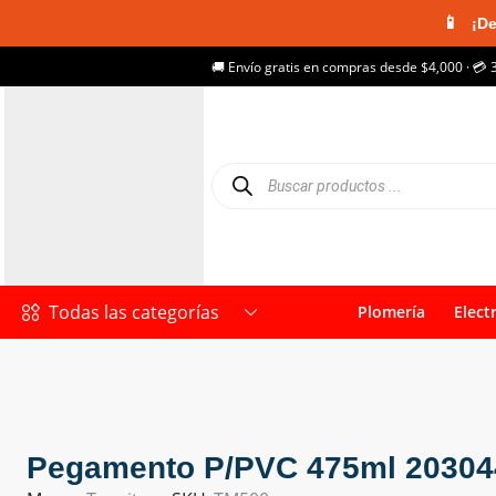
📱
¡De
🚚 Envío gratis en compras desde $4,000 · 💳 
Todas las categorías
Plomería
Elect
Pegamento P/PVC 475ml 203044