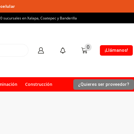
celular
10 sucursales en Xalapa, Coatepec y Banderilla
0
¡Llámanos!
minación
Construcción
¿Quieres ser proveedor?