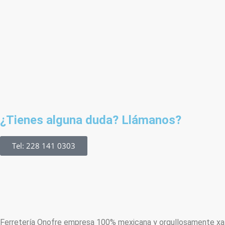
¿Tienes alguna duda? Llámanos?
Tel: 228 141 0303
Ferretería Onofre empresa 100% mexicana y orgullosamente xala