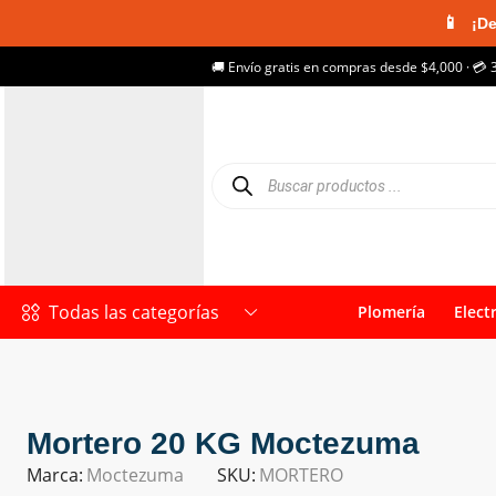
📱
¡De
🚚 Envío gratis en compras desde $4,000 · 💳 
Todas las categorías
Plomería
Elect
Mortero 20 KG Moctezuma
Marca:
Moctezuma
SKU:
MORTERO