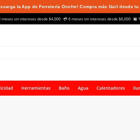
scarga la App de Ferretería Onofre! Compra más fácil desde tu 
3 meses sin intereses desde $4,000 · 💳 6 meses sin intereses desde $6,000 · 🏪 
ricidad
Herramientas
Baño
Agua
Calentadores
Ilu