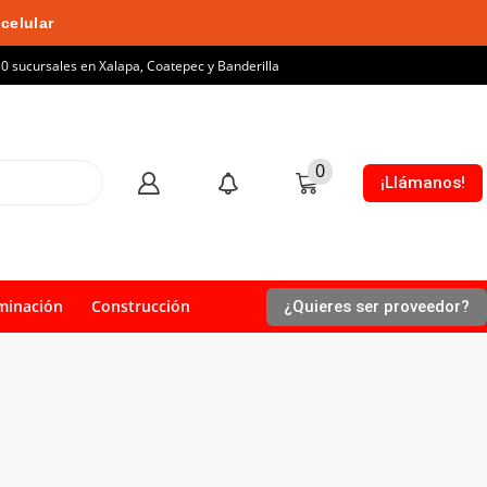
celular
10 sucursales en Xalapa, Coatepec y Banderilla
0
¡Llámanos!
minación
Construcción
¿Quieres ser proveedor?