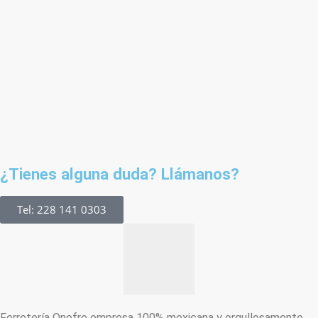
¿Tienes alguna duda? Llámanos?
Tel: 228 141 0303
Ferretería Onofre empresa 100% mexicana y orgullosamente