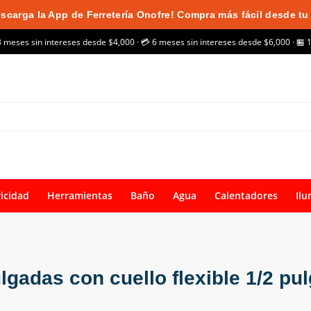
scarga la App de Ferretería Onofre! Compra más fácil desde tu 
3 meses sin intereses desde $4,000 · 💳 6 meses sin intereses desde $6,000 · 🏪 
ricidad
Herramientas
Baño
Agua
Calentadores
Ilu
lgadas con cuello flexible 1/2 p