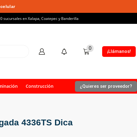
celular
10 sucursales en Xalapa, Coatepec y Banderilla
0
¡Llámanos!
minación
Construcción
¿Quieres ser proveedor?
ulgada 4336TS Dica