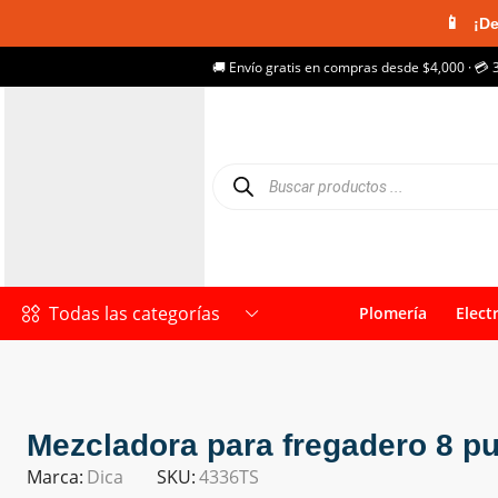
📱
¡De
🚚 Envío gratis en compras desde $4,000 · 💳 
Todas las categorías
Plomería
Elect
Mezcladora para fregadero 8 pu
Marca:
Dica
SKU:
4336TS