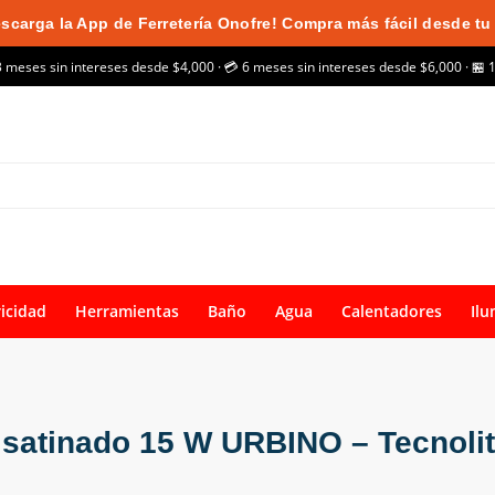
scarga la App de Ferretería Onofre! Compra más fácil desde tu 
3 meses sin intereses desde $4,000 · 💳 6 meses sin intereses desde $6,000 · 🏪 
ricidad
Herramientas
Baño
Agua
Calentadores
Ilu
satinado 15 W URBINO – Tecnoli