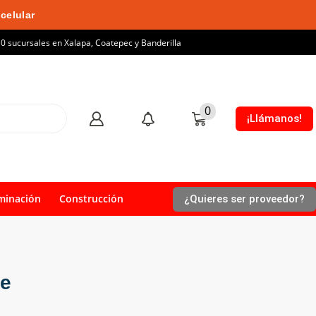
celular
10 sucursales en Xalapa, Coatepec y Banderilla
0
¡Llámanos!
minación
Construcción
¿Quieres ser proveedor?
te