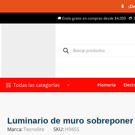
📱
¡De
🚚 Envío gratis en compras desde $4,000 · 💳 
Todas las categorías
Plomería
Elect
Luminario de muro sobreponer 
Marca:
Tecnolite
SKU:
H945S