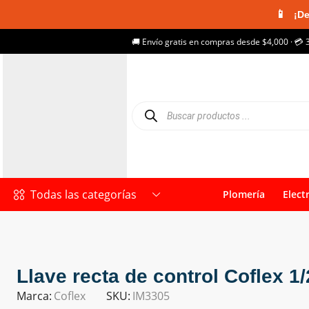
📱
¡De
🚚 Envío gratis en compras desde $4,000 · 💳 
Todas las categorías
Plomería
Elect
Llave recta de control Coflex 1
Marca:
Coflex
SKU:
IM3305