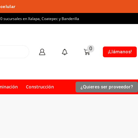
celular
10 sucursales en Xalapa, Coatepec y Banderilla
0
¡Llámanos!
minación
Construcción
¿Quieres ser proveedor?