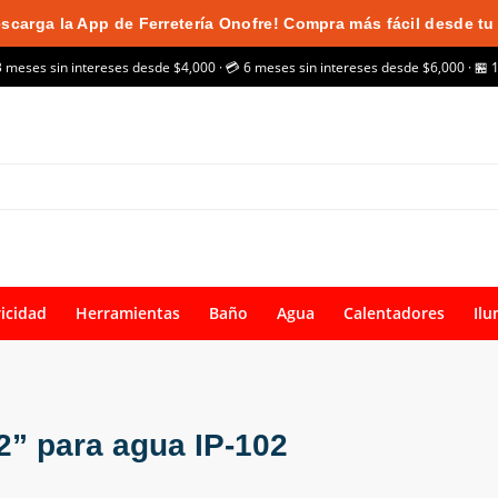
scarga la App de Ferretería Onofre! Compra más fácil desde tu 
3 meses sin intereses desde $4,000 · 💳 6 meses sin intereses desde $6,000 · 🏪 
ricidad
Herramientas
Baño
Agua
Calentadores
Ilu
/2” para agua IP-102