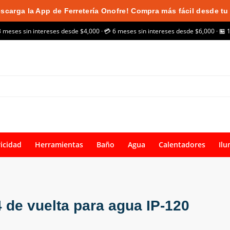
scarga la App de Ferretería Onofre! Compra más fácil desde tu 
3 meses sin intereses desde $4,000 · 💳 6 meses sin intereses desde $6,000 · 🏪 
ricidad
Herramientas
Baño
Agua
Calentadores
Ilu
4 de vuelta para agua IP-120