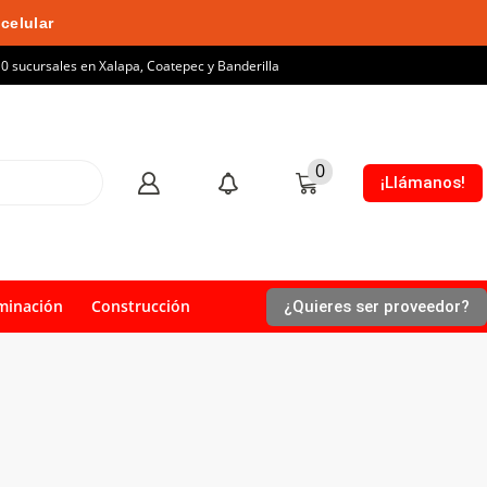
celular
10 sucursales en Xalapa, Coatepec y Banderilla
0
¡Llámanos!
minación
Construcción
¿Quieres ser proveedor?