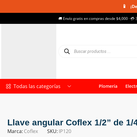
📱
¡De
🚚 Envío gratis en compras desde $4,000 · 💳 
Todas las categorías
Plomería
Elect
Llave angular Coflex 1/2” de 1/
Marca:
Coflex
SKU:
IP120