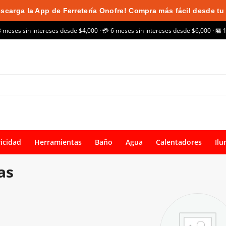
scarga la App de Ferretería Onofre! Compra más fácil desde tu 
3 meses sin intereses desde $4,000 · 💳 6 meses sin intereses desde $6,000 · 🏪 
ricidad
Herramientas
Baño
Agua
Calentadores
Ilu
as