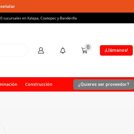
celular
10 sucursales en Xalapa, Coatepec y Banderilla
0
¡Llámanos!
minación
Construcción
¿Quieres ser proveedor?