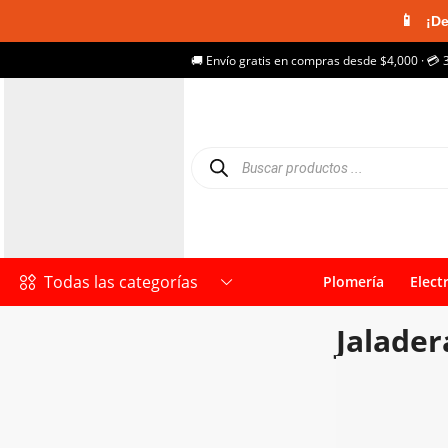
📱
¡De
🚚 Envío gratis en compras desde $4,000 · 💳 
Todas las categorías
Plomería
Elect
Jalader