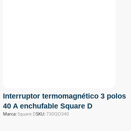
Interruptor termomagnético 3 polos
40 A enchufable Square D
Marca:
Square D
SKU:
730QO340