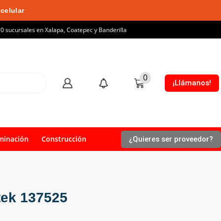
celular
10 sucursales en Xalapa, Coatepec y Banderilla
0
¡Llámanos!
minación
Construcción
¿Quieres ser proveedor?
tek 137525