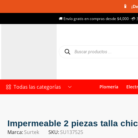
📱
¡De
🚚 Envío gratis en compras desde $4,000 · 💳 
Todas las categorías
Plomería
Elect
Impermeable 2 piezas talla ch
Marca:
Surtek
SKU:
SU137525