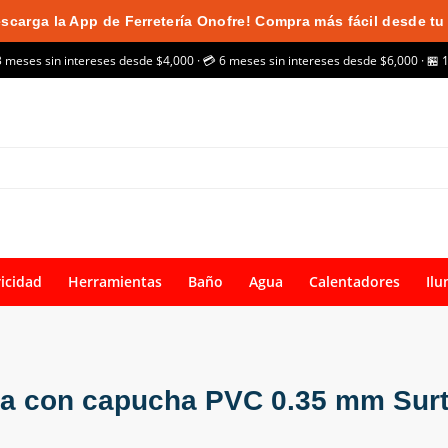
scarga la App de Ferretería Onofre! Compra más fácil desde tu 
3 meses sin intereses desde $4,000 · 💳 6 meses sin intereses desde $6,000 · 🏪 
ricidad
Herramientas
Baño
Agua
Calentadores
Ilu
ica con capucha PVC 0.35 mm Sur